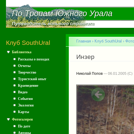
Пе
ос
По Тропам Южного Урала
По Тропам Южного Урала
со
Путеводитель вольного странника
Путеводитель вольного странника
Главное меню
Главная
›
Клуб SouthUral
›
Фото
Клуб SouthUral
Библиотека
Вы здесь
Инзер
Рассказы о походах
Отчеты
Творчество
Николай Попов
— 06.01.2005
Туристский опыт
Краеведение
Видео
События
Экология
Карты
Фотогалерея
По дате
Авторы