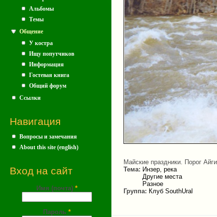
Альбомы
Темы
Общение
У костра
Ищу попутчиков
Информация
Гостевая книга
Общий форум
Ссылки
Навигация
Вопросы и замечания
About this site (english)
Майские праздники. Порог Айг
Вход на сайт
Тема:
Инзер, река
Другие места
Разное
Имя (почта)
*
Группа:
Клуб SouthUral
Пароль
*