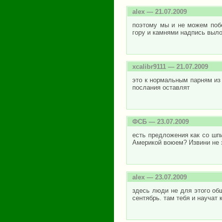
alex
— 21.07.2009
поэтому мы и не можем побе
гору и камнями надпись выло
xcalibr9111
— 21.07.2009
это к нормальным парням из 
послания оставлят
ФСБ
— 23.07.2009
есть предложения как со шпи
Америкой воюем? Извини не 
alex
— 23.07.2009
здесь люди не для этого общ
сентябрь. там тебя и научат кт