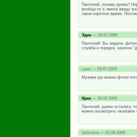
Пантелей, почему руины? Нор
вообще-то я имела ввиду вз
такое короткое время. Поэтом
Эдик
— 29.07.2009
Пантелей! Вы видели фотки 
служба и порядок, конечно "д
саня
— 29.07.2009
Мужики где можно фотки пос
Ирек
— 30.07.2009
Пантелей, руины остались тол
можно посмотреть vkontakte т
Valentina
— 01.08.2009