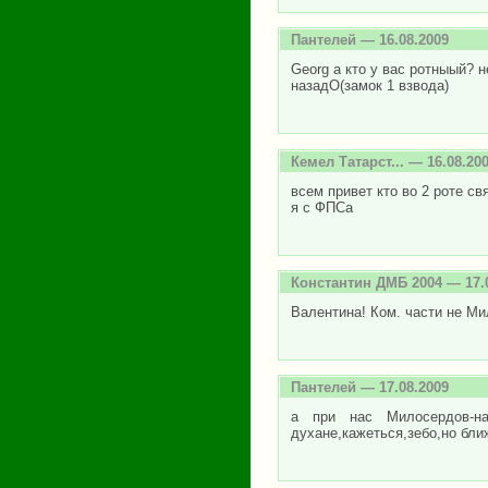
Пантелей
— 16.08.2009
Georg а кто у вас ротныый? 
назадО(замок 1 взвода)
Кемел Татарст...
— 16.08.20
всем привет кто во 2 роте с
я с ФПСа
Константин ДМБ 2004
— 17.
Валентина! Ком. части не М
Пантелей
— 17.08.2009
а при нас Милосердов-на
духане,кажеться,зебо,но бл