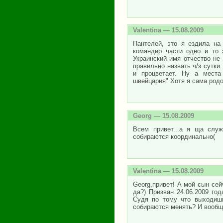
Valentina
— 15.08.2009
Пантелей, это я ездила на
командир части одно и то 
Украинский имя отчество не
правильно назвать ч/з сутки.
и процветает. Ну а места
швейцария" Хотя я сама родо
Georg
— 15.08.2009
Всем привет...а я ща служ
собираются координально(
Valentina
— 15.08.2009
Georg,привет! А мой сын сей
да?) Призван 24.06.2009 го
Судя по тому что выходишь
собираются менять? И вообще