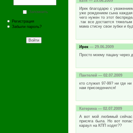
катя
— 29.06.2009
Ирек благодарю с уважением
Запомнить
уже рождением сына каждая 
чего нужен то этот беспред
Регистрация
.так все достается тяжелым
мама стисну свои зубки и бу
Забыли пароль?
Ирек
— 29.06.2009
Просто моему пацану через д
Пантелей
— 02.07.2009
кто служил 97-99? ни где ни 
нам присоеденился!
Катерина
— 02.07.2009
А вот мой любимый сейчас 
присяга была. Но вот попас
караул на КПП ходят??