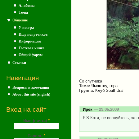
Альбомы
Темы
Общение
У костра
Ищу попутчиков
Информация
Гостевая книга
Общий форум
Ссылки
Навигация
Со спутника
Тема:
Ямантау, гора
Вопросы и замечания
Группа:
Клуб SouthUral
About this site (english)
Вход на сайт
Ирек
— 29.06.2009
P.S.Катя, не волнуйтесь, за 
Имя (почта)
*
Пароль
*