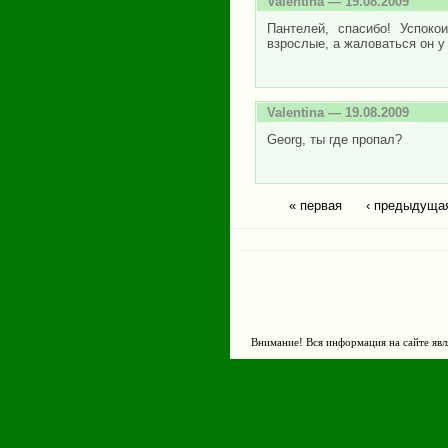
Valentina
— 19.08.2009
Пантелей, спасибо! Успок
взрослые, а жаловаться он у 
Valentina
— 19.08.2009
Georg, ты где пропал?
« первая
‹ предыдуща
Страницы
Внимание! Вся информация на сайте явл