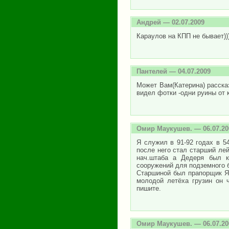
Андрей
— 02.07.2009
Караулов на КПП не бывает)))
Пантелей
— 04.07.2009
Может Вам(Катерина) расска
видел фотки -одни руины от 
Омир Маукушев.
— 06.07.20
Я служил в 91-92 годах в 5
после него стал старший лей
нач.штаба а Дедеря был к
сооружений для подземного 
Старшиной был прапорщик Я
молодой летёха грузин он 
пишите.
Омир Маукушев.
— 06.07.20