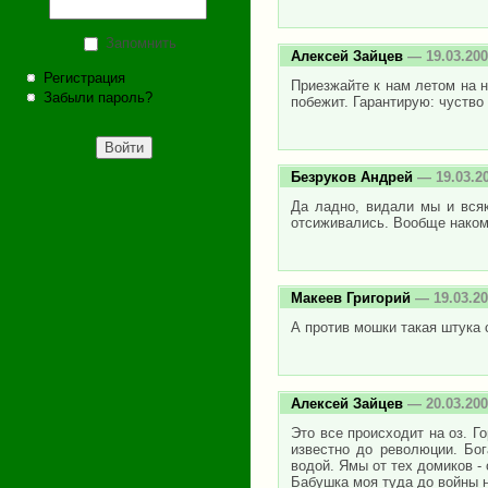
Запомнить
Алексей Зайцев
— 19.03.200
Регистрация
Приезжайте к нам летом на н
Забыли пароль?
побежит. Гарантирую: чуство
Безруков Андрей
— 19.03.2
Да ладно, видали мы и всяк
отсиживались. Вообще наком
Макеев Григорий
— 19.03.20
А против мошки такая штука с
Алексей Зайцев
— 20.03.200
Это все происходит на оз. Г
известно до революции. Бог
водой. Ямы от тех домиков - 
Бабушка моя туда до войны н