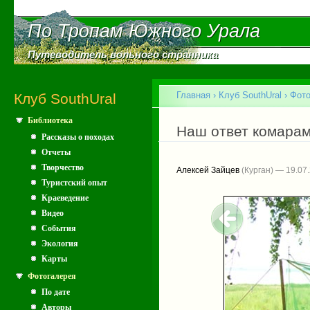
Пе
ос
По Тропам Южного Урала
По Тропам Южного Урала
со
Путеводитель вольного странника
Путеводитель вольного странника
Главное меню
Главная
›
Клуб SouthUral
›
Фото
Клуб SouthUral
Библиотека
Вы здесь
Наш ответ комара
Рассказы о походах
Отчеты
Творчество
Алексей Зайцев
(Курган) — 19.07
Туристский опыт
Краеведение
Видео
События
Экология
Карты
Фотогалерея
По дате
Авторы