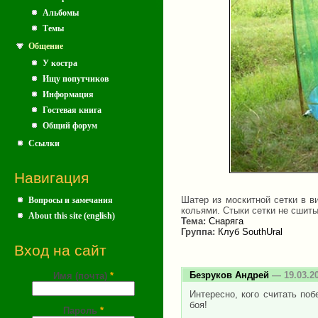
Альбомы
Темы
Общение
У костра
Ищу попутчиков
Информация
Гостевая книга
Общий форум
Ссылки
Навигация
Шатер из москитной сетки в в
Вопросы и замечания
кольями. Стыки сетки не сшиты
About this site (english)
Тема:
Снаряга
Группа:
Клуб SouthUral
Вход на сайт
Безруков Андрей
— 19.03.2
Имя (почта)
*
Интересно, кого считать по
боя!
Пароль
*