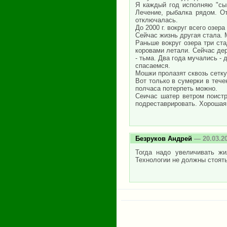
Я каждый год исполняю "сы
Лечение, рыбалка рядом. От
отключалась.
До 2000 г. вокруг всего озе
Сейчас жизнь другая стала. 
Раньше вокруг озера три ста
коровами летали. Сейчас дер
- тьма. Два года мучались -
спасаемся.
Мошки пролазят сквозь сетк
Вот только в сумерки в тече
полчаса потерпеть можно.
Сеичас шатер ветром поист
подреставрировать. Хорошая 
Безруков Андрей
— 20.03.2
Тогда надо увеличивать ж
Технологии не должны стоять 