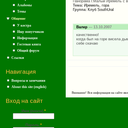
Панорама г.Малый Иремель с 
Альбомы
Тема:
Иремель, гора
Группа:
Клуб SouthUral
Темы
Общение
У костра
Валер
— 13.10.2007
Ищу попутчиков
качественно!
Информация
когда был на горе висела дымк
себе скачаю
Гостевая книга
Общий форум
Ссылки
Навигация
Вопросы и замечания
About this site (english)
Внимание! Вся информация на сайте явл
Вход на сайт
Имя (почта)
*
Пароль
*