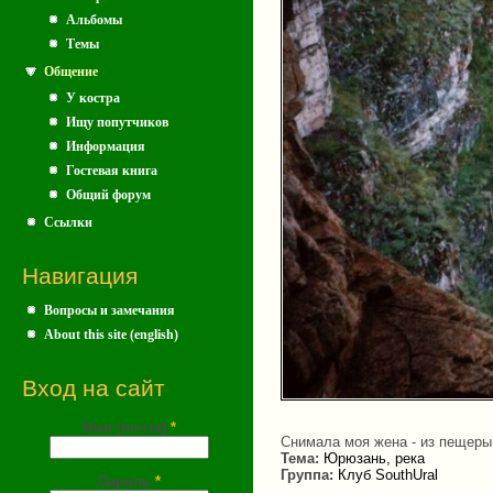
Альбомы
Темы
Общение
У костра
Ищу попутчиков
Информация
Гостевая книга
Общий форум
Ссылки
Навигация
Вопросы и замечания
About this site (english)
Вход на сайт
Имя (почта)
*
Снимала моя жена - из пещеры.
Тема:
Юрюзань, река
Группа:
Клуб SouthUral
Пароль
*