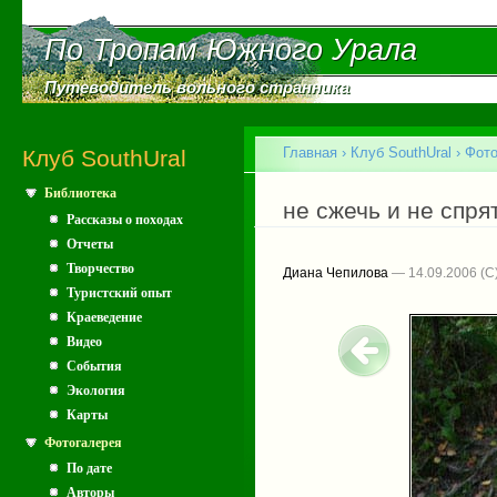
Пе
ос
По Тропам Южного Урала
По Тропам Южного Урала
со
Путеводитель вольного странника
Путеводитель вольного странника
Главное меню
Главная
›
Клуб SouthUral
›
Фото
Клуб SouthUral
Библиотека
Вы здесь
не сжечь и не спрят
Рассказы о походах
Отчеты
Творчество
Диана Чепилова
— 14.09.2006
Туристский опыт
Краеведение
Видео
События
Экология
Карты
Фотогалерея
По дате
Авторы