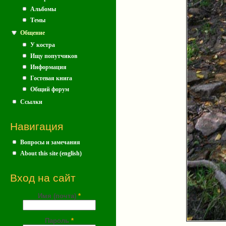
Альбомы
Темы
Общение
У костра
Ищу попутчиков
Информация
Гостевая книга
Общий форум
Ссылки
Навигация
Вопросы и замечания
About this site (english)
Вход на сайт
Имя (почта)
*
Пароль
*