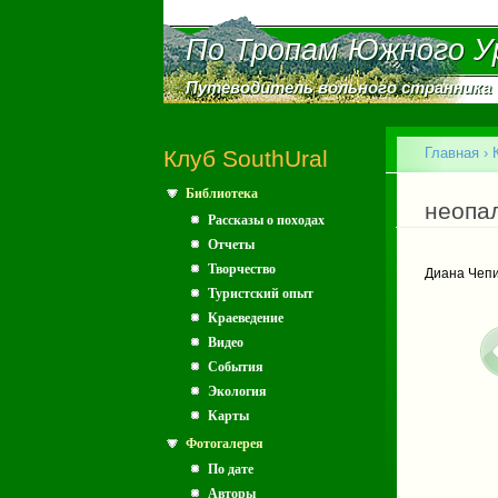
По Тропам Южного У
По Тропам Южного У
Путеводитель вольного странника
Путеводитель вольного странника
Главное меню
Главная
›
Клуб SouthUral
Библиотека
Вы зд
неопа
Рассказы о походах
Отчеты
Творчество
Диана Чеп
Туристский опыт
Краеведение
Видео
События
Экология
Карты
Фотогалерея
По дате
Авторы