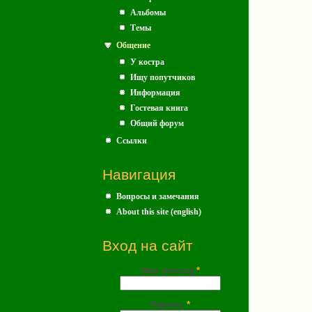
Альбомы
Темы
Общение
У костра
Ищу попутчиков
Информация
Гостевая книга
Общий форум
Ссылки
Навигация
Вопросы и замечания
About this site (english)
Вход на сайт
Имя (почта)
*
Пароль
*