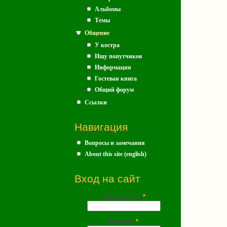
Альбомы
Темы
Общение
У костра
Ищу попутчиков
Информация
Гостевая книга
Общий форум
Ссылки
Навигация
Вопросы и замечания
About this site (english)
Вход на сайт
Имя (почта)
*
Пароль
*