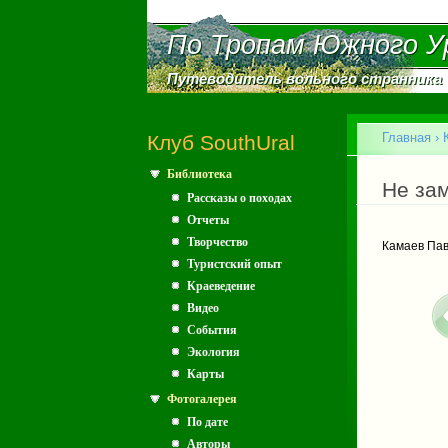
По Тропам Южного У
По Тропам Южного У
Путеводитель вольного странника
Путеводитель вольного странника
Главное меню
Главная
›
Клуб SouthUral
Библиотека
Вы зд
Не за
Рассказы о походах
Отчеты
Творчество
Камаев Па
Туристский опыт
Краеведение
Видео
События
Экология
Карты
Фотогалерея
По дате
Авторы