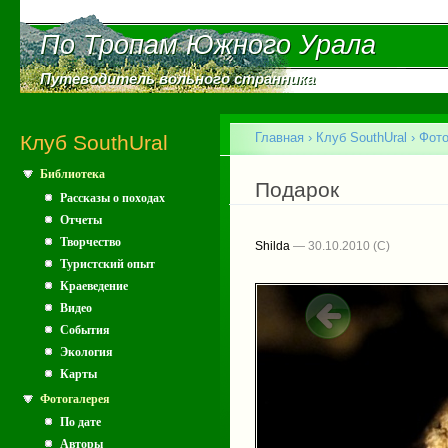
Пе
ос
По Тропам Южного Урала
По Тропам Южного Урала
со
Путеводитель вольного странника
Путеводитель вольного странника
Главное меню
Главная
›
Клуб SouthUral
›
Фото
Клуб SouthUral
Библиотека
Вы здесь
Подарок
Рассказы о походах
Отчеты
Творчество
Shilda
— 30.10.2010
Туристский опыт
Краеведение
Видео
События
Экология
Карты
Фотогалерея
По дате
Авторы