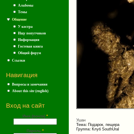
Альбомы
Темы
Общение
У костра
Ищу попутчиков
Информация
Гостевая книга
Общий форум
Ссылки
Навигация
Вопросы и замечания
About this site (english)
Вход на сайт
Имя (почта)
*
Ушан
Тема:
Подарок, пещера
Группа:
Клуб SouthUral
Пароль
*