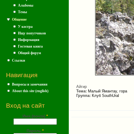
Альбомы
Темы
Общение
У костра
Ищу попутчиков
Информация
Гостевая книга
Общий форум
Ссылки
Навигация
Вопросы и замечания
Айгир
About this site (english)
Тема:
Малый Ямантау, гора
Группа:
Клуб SouthUral
Вход на сайт
Имя (почта)
*
Пароль
*