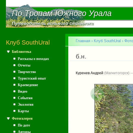
Пе
ос
По Тропам Южного Урала
По Тропам Южного Урала
со
Путеводитель вольного странника
Путеводитель вольного странника
Главное меню
Главная
›
Клуб SouthUral
›
Фото
Клуб SouthUral
Библиотека
Вы здесь
б.н.
Рассказы о походах
Отчеты
Творчество
Куренев Андрей
(Магнитогорск) —
Туристский опыт
Краеведение
Видео
События
Экология
Карты
Фотогалерея
По дате
Авторы