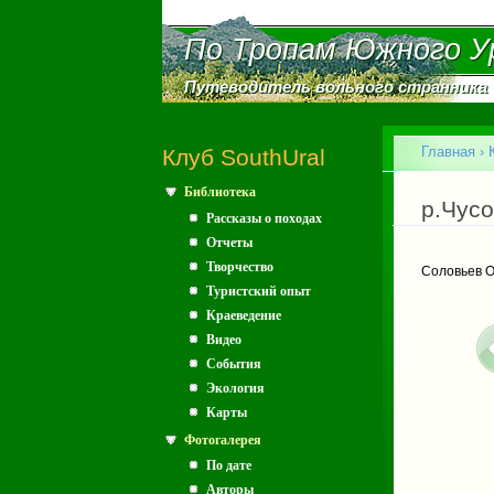
По Тропам Южного У
По Тропам Южного У
Путеводитель вольного странника
Путеводитель вольного странника
Главное меню
Главная
›
Клуб SouthUral
Библиотека
Вы зд
р.Чус
Рассказы о походах
Отчеты
Творчество
Соловьев О
Туристский опыт
Краеведение
Видео
События
Экология
Карты
Фотогалерея
По дате
Авторы