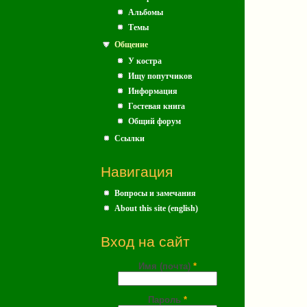
Альбомы
Темы
Общение
У костра
Ищу попутчиков
Информация
Гостевая книга
Общий форум
Ссылки
Навигация
Вопросы и замечания
About this site (english)
Вход на сайт
Имя (почта)
*
Пароль
*