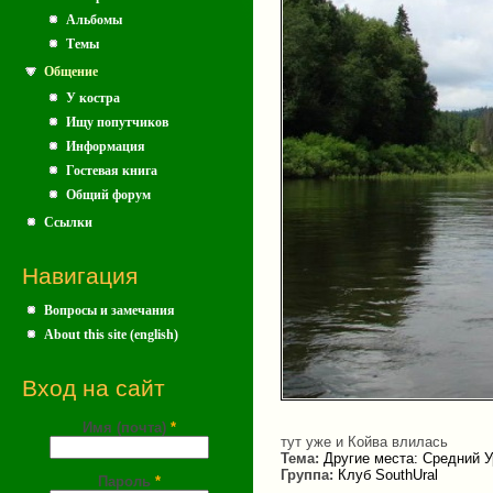
Альбомы
Темы
Общение
У костра
Ищу попутчиков
Информация
Гостевая книга
Общий форум
Ссылки
Навигация
Вопросы и замечания
About this site (english)
Вход на сайт
Имя (почта)
*
тут уже и Койва влилась
Тема:
Другие места: Средний У
Группа:
Клуб SouthUral
Пароль
*