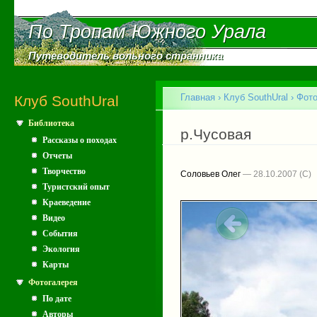
Пе
ос
По Тропам Южного Урала
По Тропам Южного Урала
со
Путеводитель вольного странника
Путеводитель вольного странника
Главное меню
Главная
›
Клуб SouthUral
›
Фото
Клуб SouthUral
Библиотека
Вы здесь
р.Чусовая
Рассказы о походах
Отчеты
Творчество
Соловьев Олег
— 28.10.2007
Туристский опыт
Краеведение
Видео
События
Экология
Карты
Фотогалерея
По дате
Авторы