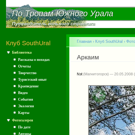
Пе
ос
По Тропам Южного Урала
По Тропам Южного Урала
со
Путеводитель вольного странника
Путеводитель вольного странника
Главное меню
Главная
›
Клуб SouthUral
›
Фото
Клуб SouthUral
Библиотека
Вы здесь
Аркаим
Рассказы о походах
Отчеты
Творчество
Nэt
(Магнитогорск) — 20.05.2008
Туристский опыт
Краеведение
Видео
События
Экология
Карты
Фотогалерея
По дате
Авторы