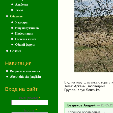
Альбомы
Темы
Общение
У костра
Ищу попутчиков
Информация
Гостевая книга
Общий форум
Ссылки
Навигация
Вопросы и замечания
About this site (english)
Вид на гору Шаманка с горы Лю
Тема:
Аркаим, заповедник
Вход на сайт
Группа:
Клуб SouthUral
Имя (почта)
*
Безруков Андрей
— 20.05.2
Пароль
*
Хорошое обрамление. :)