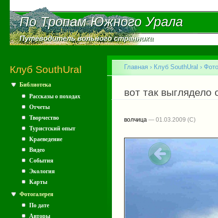
Пе
ос
По Тропам Южного Урала
По Тропам Южного Урала
со
Путеводитель вольного странника
Путеводитель вольного странника
Главное меню
Главная
›
Клуб SouthUral
›
Фото
Клуб SouthUral
Библиотека
Вы здесь
вот так выглядело 
Рассказы о походах
Отчеты
Творчество
волчица
— 01.03.2009
Туристский опыт
Краеведение
Видео
События
Экология
Карты
Фотогалерея
По дате
Авторы