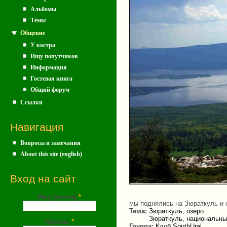
Альбомы
Темы
Общение
У костра
Ищу попутчиков
Информация
Гостевая книга
Общий форум
Ссылки
Навигация
Вопросы и замечания
About this site (english)
Вход на сайт
Имя (почта)
*
мы поднялись на Зюраткуль и с
Тема:
Зюраткуль, озеро
Зюраткуль, национальны
Пароль
*
Группа:
Клуб SouthUral