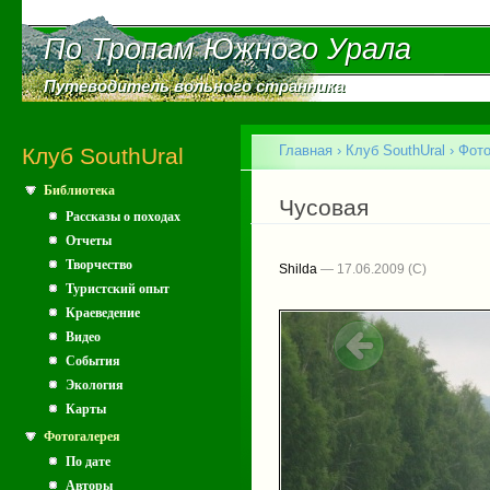
Пе
ос
По Тропам Южного Урала
По Тропам Южного Урала
со
Путеводитель вольного странника
Путеводитель вольного странника
Главное меню
Главная
›
Клуб SouthUral
›
Фото
Клуб SouthUral
Библиотека
Вы здесь
Чусовая
Рассказы о походах
Отчеты
Творчество
Shilda
— 17.06.2009
Туристский опыт
Краеведение
Видео
События
Экология
Карты
Фотогалерея
По дате
Авторы