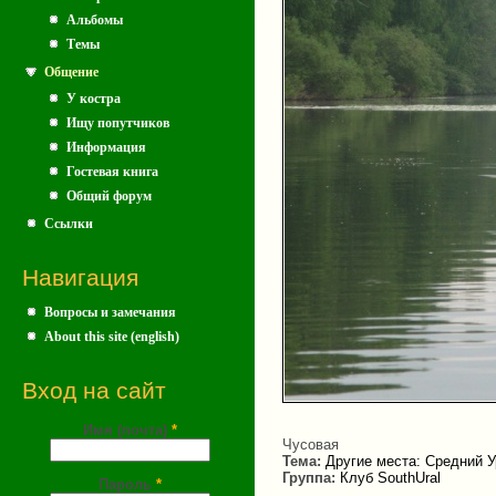
Альбомы
Темы
Общение
У костра
Ищу попутчиков
Информация
Гостевая книга
Общий форум
Ссылки
Навигация
Вопросы и замечания
About this site (english)
Вход на сайт
Имя (почта)
*
Чусовая
Тема:
Другие места: Средний У
Группа:
Клуб SouthUral
Пароль
*