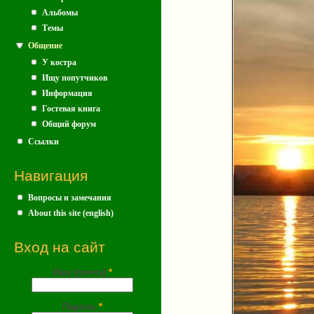
Альбомы
Темы
Общение
У костра
Ищу попутчиков
Информация
Гостевая книга
Общий форум
Ссылки
Навигация
Вопросы и замечания
About this site (english)
Вход на сайт
Имя (почта)
*
Пароль
*