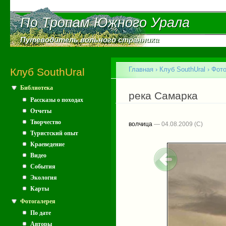
Пе
ос
По Тропам Южного Урала
По Тропам Южного Урала
со
Путеводитель вольного странника
Путеводитель вольного странника
Главное меню
Главная
›
Клуб SouthUral
›
Фото
Клуб SouthUral
Библиотека
Вы здесь
река Самарка
Рассказы о походах
Отчеты
Творчество
волчица
— 04.08.2009
Туристский опыт
Краеведение
Видео
События
Экология
Карты
Фотогалерея
По дате
Авторы