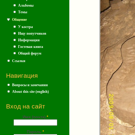
Альбомы
Темы
Общение
У костра
Ищу попутчиков
Информация
Гостевая книга
Общий форум
Ссылки
Навигация
Вопросы и замечания
About this site (english)
Вход на сайт
Имя (почта)
*
Пароль
*