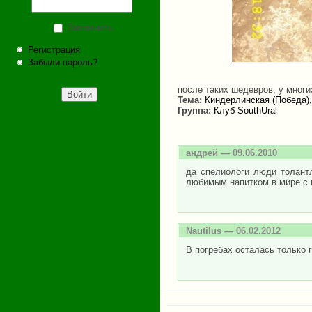
Запомнить
Регистрация
Забыли пароль?
после таких шедевров, у многи
Тема:
Киндерлинская (Победа)
Группа:
Клуб SouthUral
андрей
— 09.06.2010
да спелиологи люди толант
любимым напитком в мире с пи
Nautilus
— 06.02.2012
В погребах осталась только 