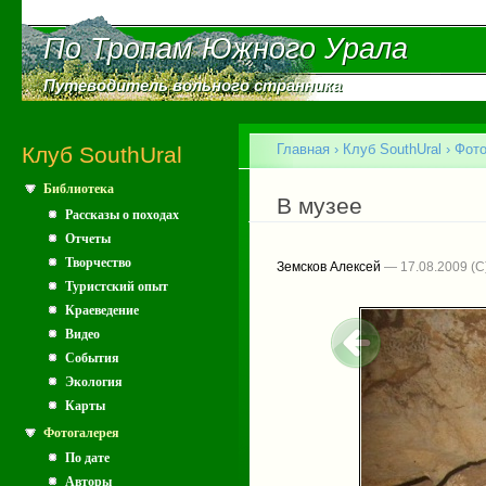
Пе
ос
По Тропам Южного Урала
По Тропам Южного Урала
со
Путеводитель вольного странника
Путеводитель вольного странника
Главное меню
Главная
›
Клуб SouthUral
›
Фото
Клуб SouthUral
Библиотека
Вы здесь
В музее
Рассказы о походах
Отчеты
Творчество
Земсков Алексей
— 17.08.2009
Туристский опыт
Краеведение
Видео
События
Экология
Карты
Фотогалерея
По дате
Авторы