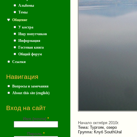
Альбомы
Темы
Общение
У костра
Ищу попутчиков
Информация
Гостевая книга
Общий форум
Ссылки
Навигация
Вопросы и замечания
About this site (english)
Вход на сайт
Имя (почта)
*
Начало октября 2010г.
Тема:
Тургояк, озеро
Группа:
Клуб SouthUral
Пароль
*