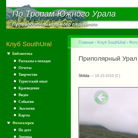
Пе
ос
По Тропам Южного Урала
По Тропам Южного Урала
со
Путеводитель вольного странника
Путеводитель вольного странника
Главное меню
Главная
›
Клуб SouthUral
›
Фото
Клуб SouthUral
Библиотека
Вы здесь
Приполярный Урал
Рассказы о походах
Отчеты
Творчество
Shilda
— 18.10.2010
Туристский опыт
Краеведение
Видео
События
Экология
Карты
Фотогалерея
По дате
Авторы