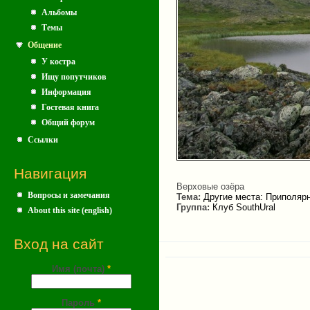
Альбомы
Темы
Общение
У костра
Ищу попутчиков
Информация
Гостевая книга
Общий форум
Ссылки
Навигация
Верховые озёра
Вопросы и замечания
Тема:
Другие места: Приполярн
Группа:
Клуб SouthUral
About this site (english)
Вход на сайт
Имя (почта)
*
Пароль
*