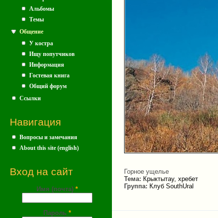
Альбомы
Темы
Общение
У костра
Ищу попутчиков
Информация
Гостевая книга
Общий форум
Ссылки
Навигация
Вопросы и замечания
About this site (english)
Вход на сайт
Горное ущелье
Тема:
Крыктытау, хребет
Группа:
Клуб SouthUral
Имя (почта)
*
Пароль
*