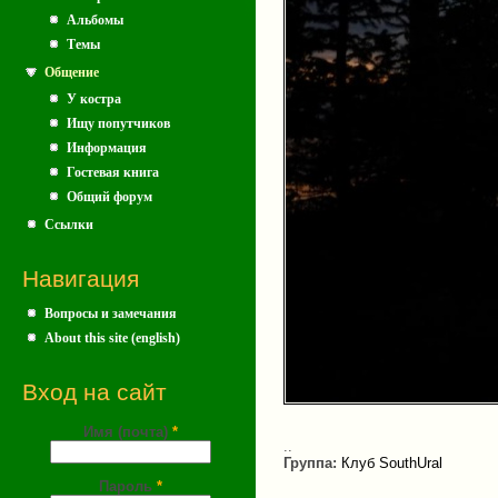
Альбомы
Темы
Общение
У костра
Ищу попутчиков
Информация
Гостевая книга
Общий форум
Ссылки
Навигация
Вопросы и замечания
About this site (english)
Вход на сайт
Имя (почта)
*
..
Группа:
Клуб SouthUral
Пароль
*