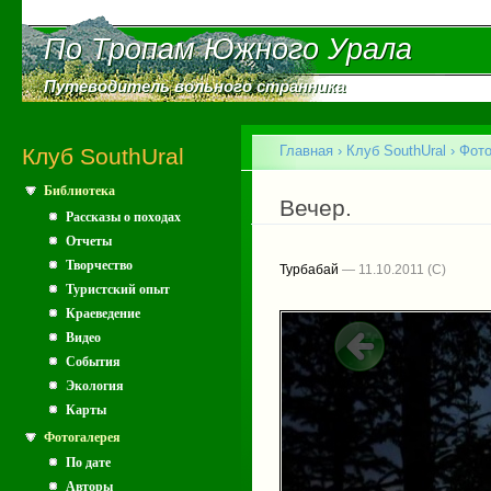
Пе
ос
По Тропам Южного Урала
По Тропам Южного Урала
со
Путеводитель вольного странника
Путеводитель вольного странника
Главное меню
Главная
›
Клуб SouthUral
›
Фото
Клуб SouthUral
Библиотека
Вы здесь
Вечер.
Рассказы о походах
Отчеты
Творчество
Турбабай
— 11.10.2011
Туристский опыт
Краеведение
Видео
События
Экология
Карты
Фотогалерея
По дате
Авторы