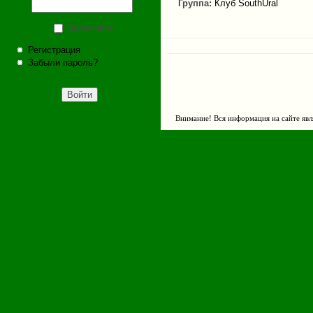
Группа:
Клуб SouthUral
Запомнить
Регистрация
Забыли пароль?
Внимание! Вся информация на сайте явл