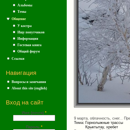
Альбомы
Темы
Общение
У костра
Ищу попутчиков
Информация
Гостевая книга
Общий форум
Ссылки
Навигация
Вопросы и замечания
About this site (english)
Вход на сайт
Имя (почта)
*
9 марта, облачность, снег... Пр
Тема:
Горнолыжные трассы
Пароль
*
Крыктытау, хребет