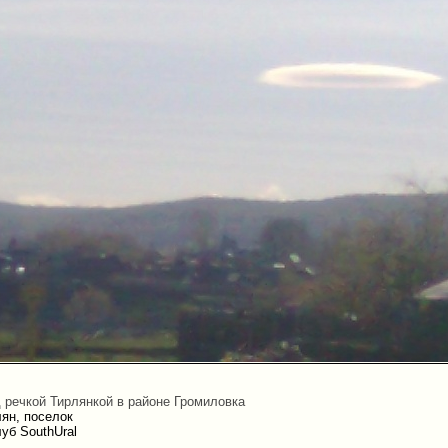
д речкой Тирлянкой в районе Громиловка
ян, поселок
уб SouthUral