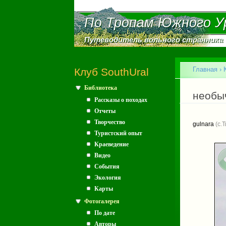
По Тропам Южного У
По Тропам Южного У
Путеводитель вольного странника
Путеводитель вольного странника
Главное меню
Главная
›
Клуб SouthUral
Библиотека
Вы зд
необы
Рассказы о походах
Отчеты
Творчество
gulnara
(с.
Туристский опыт
Краеведение
Видео
События
Экология
Карты
Фотогалерея
По дате
Авторы