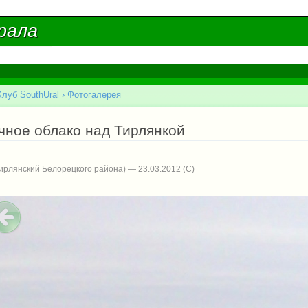
Перейти к
основному
рала
рала
содержанию
Клуб SouthUral
›
Фотогалерея
есь
чное облако над Тирлянкой
Тирлянский Белорецкого района) — 23.03.2012