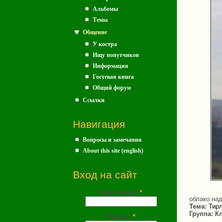
Альбомы
Темы
Общение
У костра
Ищу попутчиков
Информация
Гостевая книга
Общий форум
Ссылки
Навигация
Вопросы и замечания
About this site (english)
Вход на сайт
Имя (почта)
*
облако на
Тема:
Тирл
Группа:
Кл
Пароль
*