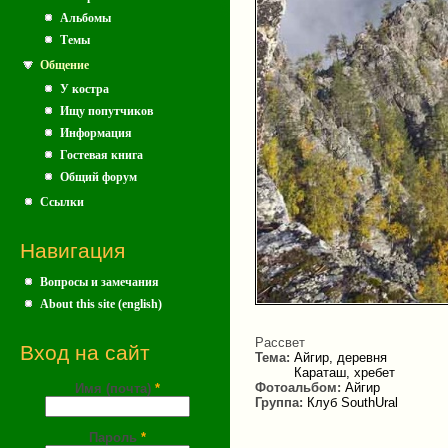
Альбомы
Темы
Общение
У костра
Ищу попутчиков
Информация
Гостевая книга
Общий форум
Ссылки
Навигация
Вопросы и замечания
About this site (english)
Рассвет
Вход на сайт
Тема:
Айгир, деревня
Караташ, хребет
Фотоальбом:
Айгир
Имя (почта)
*
Группа:
Клуб SouthUral
Пароль
*