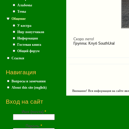
Альбомы
Темы
Общение
У костра
Ищу попутчиков
Информация
Скоро лето!
Группа:
Клуб SouthUral
Гостевая книга
Общий форум
Ссылки
Навигация
Вопросы и замечания
About this site (english)
Внимание! Вся информация на сайте явл
Вход на сайт
Имя (почта)
*
Пароль
*