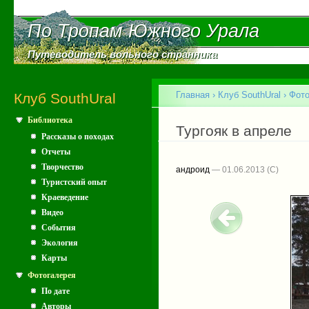
Пе
ос
По Тропам Южного Урала
По Тропам Южного Урала
со
Путеводитель вольного странника
Путеводитель вольного странника
Главное меню
Главная
›
Клуб SouthUral
›
Фото
Клуб SouthUral
Библиотека
Вы здесь
Тургояк в апреле
Рассказы о походах
Отчеты
Творчество
андроид
— 01.06.2013
Туристский опыт
Краеведение
Видео
События
Экология
Карты
Фотогалерея
По дате
Авторы