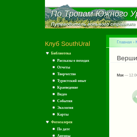
По Тропам Южного У
По Тропам Южного У
Путеводитель вольного странника
Путеводитель вольного странника
Главное меню
Главная
›
Клуб SouthUral
Библиотека
Вы зд
Верши
Рассказы о походах
Отчеты
Творчество
Мак
— 12.0
Туристский опыт
Краеведение
Видео
События
Экология
Карты
Фотогалерея
По дате
Авторы