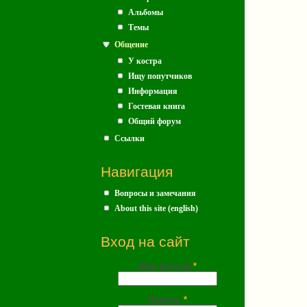
Альбомы
Темы
Общение
У костра
Ищу попутчиков
Информация
Гостевая книга
Общий форум
Ссылки
Навигация
Вопросы и замечания
About this site (english)
Вход на сайт
Имя (почта)
*
Пароль
*