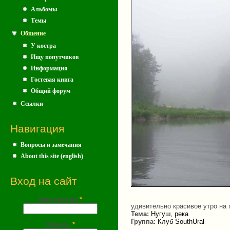
Альбомы
Темы
Общение
У костра
Ищу попутчиков
Информация
Гостевая книга
Общий форум
Ссылки
Навигация
Вопросы и замечания
About this site (english)
Вход на сайт
Имя (почта)
*
удивительно красивое утро на 
Тема:
Нугуш, река
Группа:
Клуб SouthUral
Пароль
*