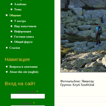
Альбомы
Темы
Общение
У костра
Ищу попутчиков
Информация
Гостевая книга
Общий форум
Ссылки
Навигация
Вопросы и замечания
About this site (english)
Фотоальбом:
Ямантау
Вход на сайт
Группа:
Клуб SouthUral
Имя (почта)
*
Пароль
*