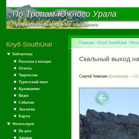
Пе
ос
По Тропам Южного Урала
По Тропам Южного Урала
со
Путеводитель вольного странника
Путеводитель вольного странника
Главное меню
Главная
›
Клуб SouthUral
›
Фото
Клуб SouthUral
Библиотека
Вы здесь
Скальный выход на
Рассказы о походах
Отчеты
Творчество
Сергей Тимохин
(Белорецк) — 13.
Туристский опыт
Краеведение
Видео
События
Экология
Карты
Фотогалерея
По дате
Авторы