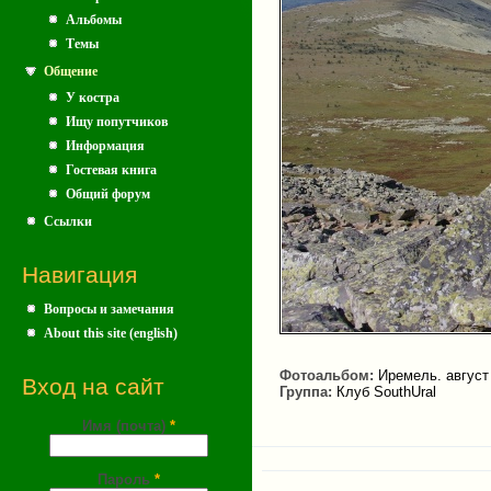
Альбомы
Темы
Общение
У костра
Ищу попутчиков
Информация
Гостевая книга
Общий форум
Ссылки
Навигация
Вопросы и замечания
About this site (english)
Фотоальбом:
Иремель. август
Вход на сайт
Группа:
Клуб SouthUral
Имя (почта)
*
Пароль
*