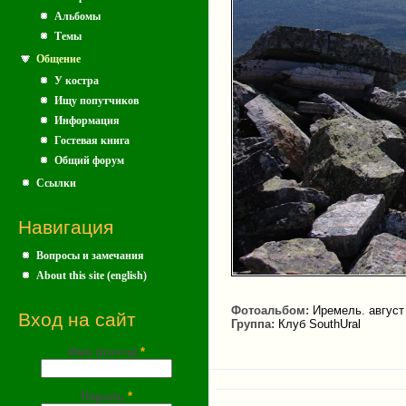
Альбомы
Темы
Общение
У костра
Ищу попутчиков
Информация
Гостевая книга
Общий форум
Ссылки
Навигация
Вопросы и замечания
About this site (english)
Фотоальбом:
Иремель. август
Вход на сайт
Группа:
Клуб SouthUral
Имя (почта)
*
Пароль
*