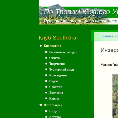
По Тропам Южного У
По Тропам Южного У
Путеводитель вольного странника
Путеводитель вольного странника
Главное меню
Главная
›
Клуб SouthUral
Библиотека
Вы зд
Инзерс
Рассказы о походах
Отчеты
Творчество
Макеев Гри
Туристский опыт
Краеведение
Видео
События
Экология
Карты
Фотогалерея
По дате
Авторы