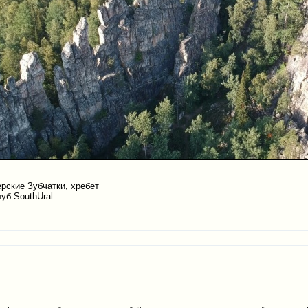
рские Зубчатки, хребет
уб SouthUral