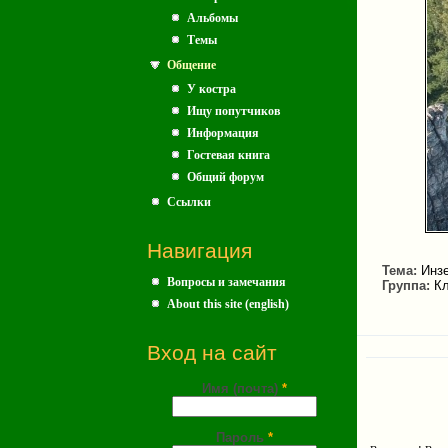
Альбомы
Темы
Общение
У костра
Ищу попутчиков
Информация
Гостевая книга
Общий форум
Ссылки
Навигация
Тема:
Инзе
Вопросы и замечания
Группа:
Кл
About this site (english)
Вход на сайт
Имя (почта)
*
Пароль
*