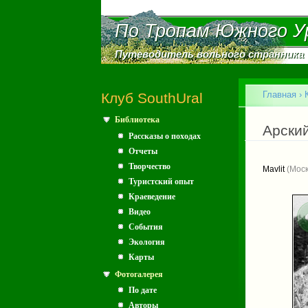
По Тропам Южного У
По Тропам Южного У
Путеводитель вольного странника
Путеводитель вольного странника
Главное меню
Главная
›
Клуб SouthUral
Библиотека
Вы зд
Арский
Рассказы о походах
Отчеты
Творчество
Mavlit
(Моск
Туристский опыт
Краеведение
Видео
События
Экология
Карты
Фотогалерея
По дате
Авторы