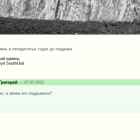
мень в пятидесятых годах до подрыва.
кий камень
уб SouthUral
Григорий
— 27.07.2021
о, а зачем его подрывали?