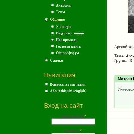
Альбомы
Темы
Общение
У костра
Ищу попутчиков
Информация
Гостевая книга
Арский ка
Общий форум
Тема:
Арс
Ссылки
Группа:
Кл
Навигация
Макеев 
Вопросы и замечания
Интересн
About this site (english)
Вход на сайт
Имя (почта)
*
Пароль
*