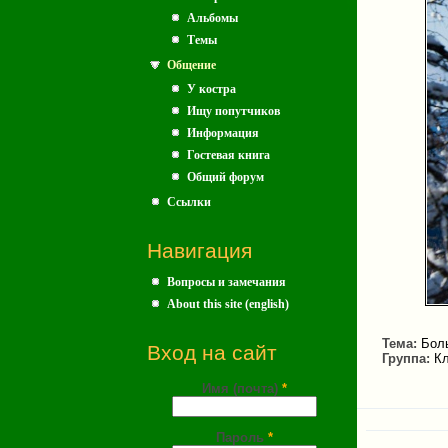
Альбомы
Темы
Общение
У костра
Ищу попутчиков
Информация
Гостевая книга
Общий форум
Ссылки
Навигация
Вопросы и замечания
About this site (english)
Тема:
Бол
Вход на сайт
Группа:
Кл
Имя (почта)
*
Пароль
*