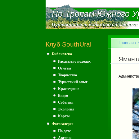
По Тропам Южного У
По Тропам Южного У
Путеводитель вольного странника
Путеводитель вольного странника
Главное меню
Главная
›
Клуб SouthUral
Библиотека
Вы зд
Яманта
Рассказы о походах
Отчеты
Творчество
Администр
Туристский опыт
Краеведение
Видео
События
Экология
Карты
Фотогалерея
По дате
Авторы