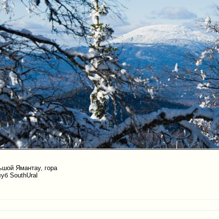
ьшой Ямантау, гора
уб SouthUral