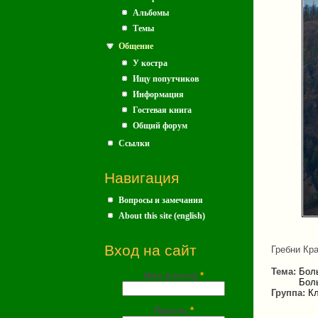
Альбомы
Темы
Общение
У костра
Ищу попутчиков
Информация
Гостевая книга
Общий форум
Ссылки
Навигация
Вопросы и замечания
About this site (english)
Вход на сайт
Гребни Кр
Тема:
Бол
Имя (почта)
*
Бол
Группа:
Кл
Пароль
*