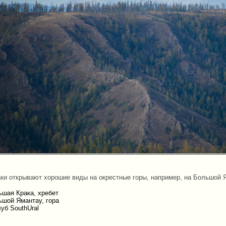
аки открывают хорошие виды на окрестные горы, например, на Большой 
ьшая Крака, хребет
ьшой Ямантау, гора
уб SouthUral