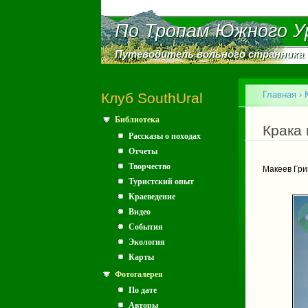
По Тропам Южного У
По Тропам Южного У
Путеводитель вольного странника
Путеводитель вольного странника
Главное меню
Главная
›
Клуб SouthUral
Библиотека
Вы зд
Крака 
Рассказы о походах
Отчеты
Творчество
Макеев Гри
Туристский опыт
Краеведение
Видео
События
Экология
Карты
Фотогалерея
По дате
Авторы