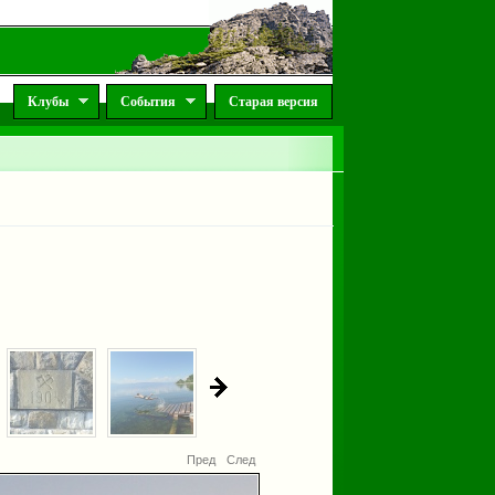
Клубы
События
Старая версия
Пред
След