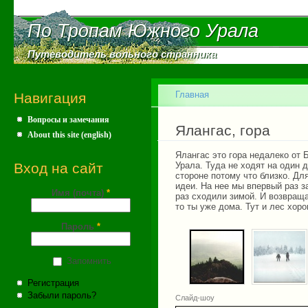
Пе
ос
По Тропам Южного Урала
По Тропам Южного Урала
со
Путеводитель вольного странника
Путеводитель вольного странника
Главное меню
Главная
Навигация
Вопросы и замечания
Вы здесь
Ялангас, гора
About this site (english)
Ялангас это гора недалеко от 
Вход на сайт
Урала. Туда не ходят на один 
стороне потому что близко. Дл
идеи. На нее мы впервый раз з
Имя (почта)
*
раз сходили зимой. И возвраща
то ты уже дома. Тут и лес хор
Пароль
*
Запомнить
Регистрация
Забыли пароль?
Слайд-шоу