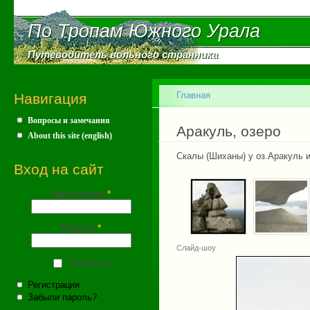
Пе
ос
По Тропам Южного Урала
По Тропам Южного Урала
со
Путеводитель вольного странника
Путеводитель вольного странника
Главное меню
Главная
Навигация
Вопросы и замечания
Вы здесь
Аракуль, озеро
About this site (english)
Скалы (Шиханы) у оз.Аракуль и
Вход на сайт
Имя (почта)
*
Пароль
*
Слайд-шоу
Запомнить
Регистрация
Забыли пароль?