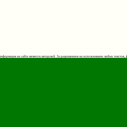
нформация на сайте является авторской. За разрешением на использование любых текстов, 