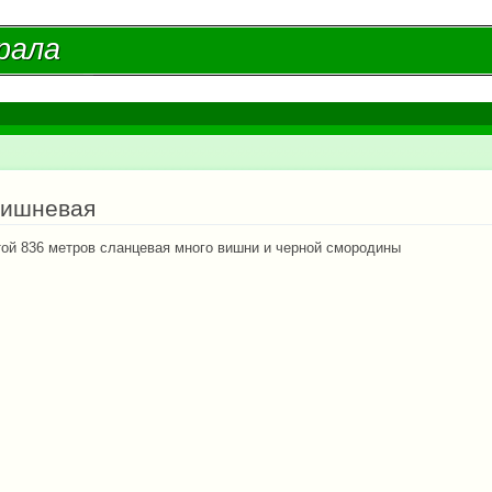
Перейти к
основному
рала
рала
содержанию
есь
Вишневая
той 836 метров сланцевая много вишни и черной смородины