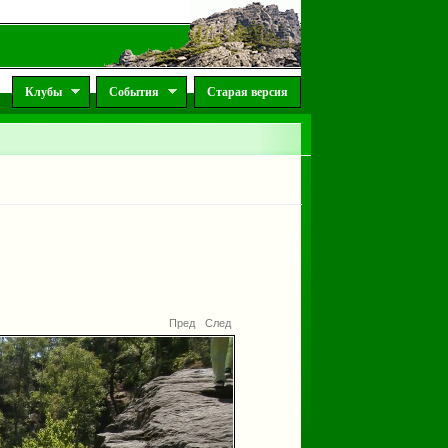
Клубы
События
Старая версия
Пред
След