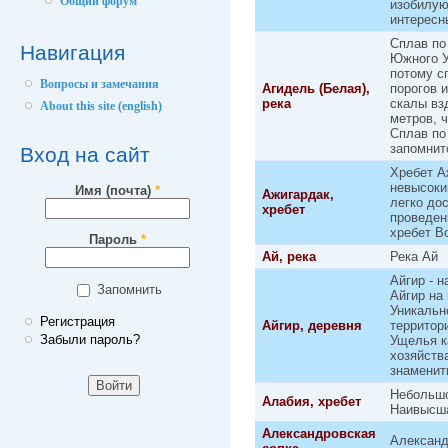
Общий форум
изобилую
интересн
Сплав по
Навигация
Южного У
потому с
Вопросы и замечания
Агидель (Белая),
порогов 
река
скалы вз
About this site (english)
метров, 
Сплав по
запомнит
Вход на сайт
Хребет А
невысоки
Имя (почта)
*
Ажигардак,
легко до
хребет
проведен
хребет В
Пароль
*
Ай, река
Река Ай
Айгир - 
Запомнить
Айгир на
Уникальн
Регистрация
Айгир, деревня
территор
Забыли пароль?
Ущелья к
хозяйств
знаменит
Небольшо
Алабия, хребет
Наивысшая
Александровская
Александ