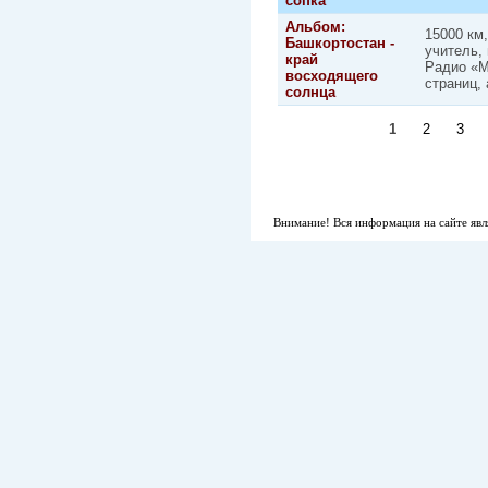
сопка
Альбом:
15000 км,
Башкортостан -
учитель,
край
Радио «М
восходящего
страниц,
солнца
1
2
3
Страницы
Внимание! Вся информация на сайте явл