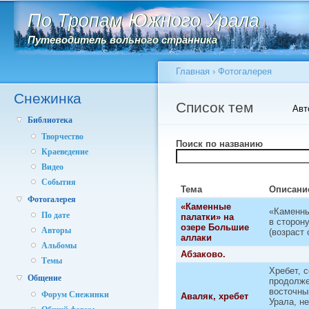
Главное меню
Пе
По Тропам Южного Урала
По Тропам Южного Урала
ос
со
Путеводитель вольного странника
Путеводитель вольного странника
Главная
›
Фотогалерея
Снежинка
Вы здесь
Главные вкладки
Список тем
Авт
Библиотека
Творчество
Поиск по названию
Краеведение
Видео
События
Тема
Описани
Фотогалерея
«Каменные
«Каменны
По дате
палатки» на
в сторон
озере Большие
Авторы
(возраст 
аллаки
Альбомы
Абзаково.
Темы
Хребет, с
Общение
продолже
восточны
Форум Снежинки
Аваляк, хребет
Урала, не