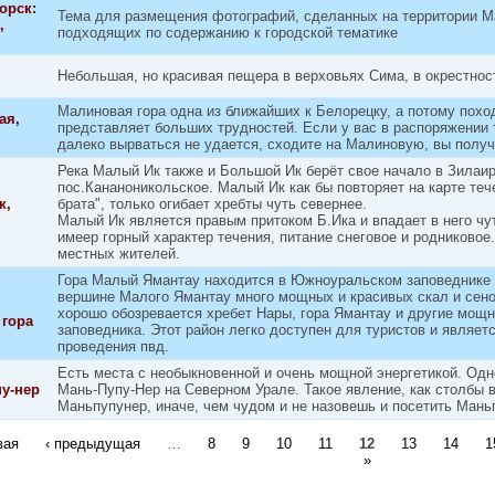
орск:
Тема для размещения фотографий, сделанных на территории Ма
,
подходящих по содержанию к городской тематике
Небольшая, но красивая пещера в верховьях Сима, в окрестнос
Малиновая гора одна из ближайших к Белорецку, а потому похо
ая,
представляет больших трудностей. Если у вас в распоряжении 
далеко вырваться не удается, сходите на Малиновую, вы получ
Река Малый Ик также и Большой Ик берёт свое начало в Зилаир
пос.Кананоникольское. Малый Ик как бы повторяет на карте теч
к,
брата", только огибает хребты чуть севернее.
Малый Ик является правым притоком Б.Ика и впадает в него чу
имеер горный характер течения, питание снеговое и родниково
местных жителей.
Гора Малый Ямантау находится в Южноуральском заповеднике р
вершине Малого Ямантау много мощных и красивых скал и сено
хорошо обозревается хребет Нары, гора Ямантау и другие мощ
 гора
заповедника. Этот район легко доступен для туристов и являе
проведения пвд.
Есть места с необыкновенной и очень мощной энергетикой. Одн
у-нер
Мань-Пупу-Нер на Северном Урале. Такое явление, как столбы 
Маньпупунер, иначе, чем чудом и не назовешь и посетить Мань
вая
‹ предыдущая
…
8
9
10
11
12
13
14
1
ицы
»