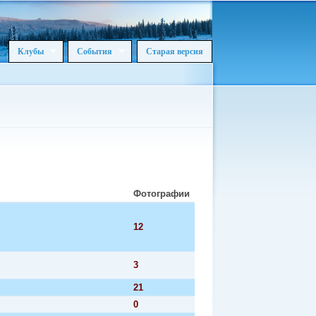
Клубы
События
Старая версия
Фотографии
12
3
21
0