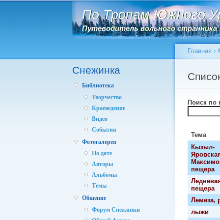
Главное меню
По Тропам Южного У
По Тропам Южного У
Путеводитель вольного странника
Путеводитель вольного странника
Главная
›
Снежинка
Вы зд
Главн
Списо
Библиотека
Творчество
Поиск по
Краеведение
Видео
События
Тема
Фотогалерея
Кызыл-
По дате
Яровская
Максимо
Авторы
пещера
Альбомы
Ледневая
Темы
пещера
Общение
Лемеза, 
Форум Снежинки
лыжи