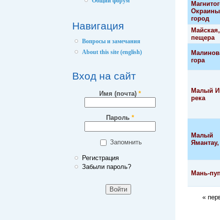
Общий форум
Магнитог
Окраины
город
Навигация
Майская,
пещера
Вопросы и замечания
About this site (english)
Малинов
гора
Вход на сайт
Малый И
Имя (почта)
*
река
Пароль
*
Малый
Запомнить
Ямантау,
Регистрация
Забыли пароль?
Мань-пуп
« пер
Стран