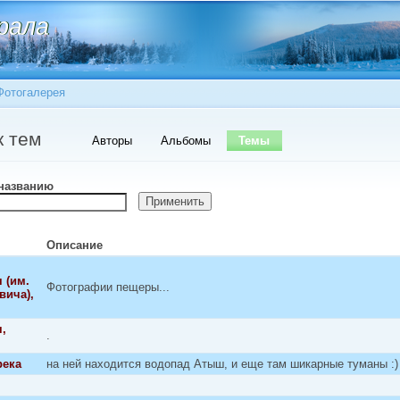
Перейти к
рала
рала
основному
содержанию
Фотогалерея
есь
ые вкладки
к тем
Авторы
Альбомы
Темы
(активная вкладка)
 названию
Описание
 (им.
Фотографии пещеры...
вича),
,
.
река
на ней находится водопад Атыш, и еще там шикарные туманы :)