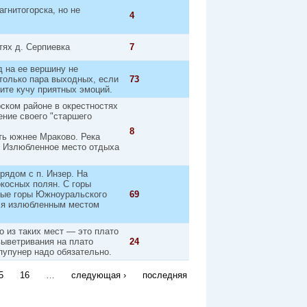
гнитогорска, но не
4
тях д. Серпиевка
7
д на ее вершину не
только пара выходных, если
73
ите кучу приятных эмоций.
ском районе в окрестностях
ение своего "старшего
8
ть южнее Мраково. Река
е. Излюбленное место отдыха
ядом с п. Инзер. На
косных полян. С горы
ные горы Южноуральского
69
тся излюбленным местом
о из таких мест — это плато
выветривания на плато
24
пупунер надо обязательно.
5
16
…
следующая ›
последняя