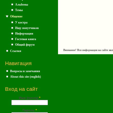
Альбомы
Темы
Общение
У костра
Ищу попутчиков
Информация
Гостевая книга
Общий форум
Внимание! Вся информация на сайте явл
Ссылки
Навигация
Вопросы и замечания
About this site (english)
Вход на сайт
Имя (почта)
*
Пароль
*