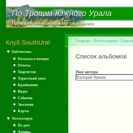
Пе
ос
По Тропам Южного Урала
По Тропам Южного Урала
со
Путеводитель вольного странника
Путеводитель вольного странника
Главное меню
Главная
›
Фотогалерея
›
Списо
Клуб SouthUral
Библиотека
Вы здесь
Главные вкладки
Список альбомов
Рассказы о походах
Отчеты
Творчество
Имя автора
Туристский опыт
Краеведение
Видео
События
Экология
Карты
Фотогалерея
По дате
Авторы