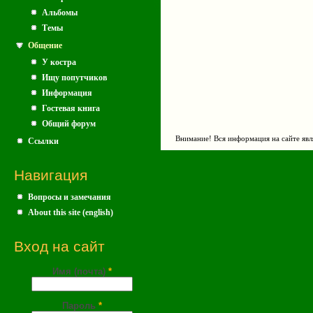
Альбомы
Темы
Общение
У костра
Ищу попутчиков
Информация
Гостевая книга
Общий форум
Внимание! Вся информация на сайте явл
Ссылки
Навигация
Вопросы и замечания
About this site (english)
Вход на сайт
Имя (почта)
*
Пароль
*