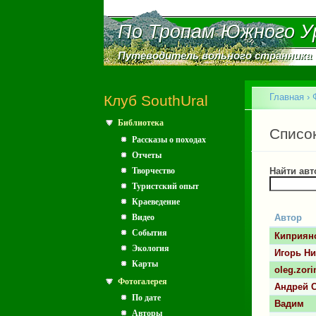
По Тропам Южного У
По Тропам Южного У
Путеводитель вольного странника
Путеводитель вольного странника
Главное меню
Главная
›
Клуб SouthUral
Библиотека
Вы зд
Главн
Списо
Рассказы о походах
Отчеты
Творчество
Найти авт
Туристский опыт
Краеведение
Видео
Автор
События
Киприян
Экология
Игорь Ни
Карты
oleg.zori
Фотогалерея
Андрей С
По дате
Вадим
Авторы