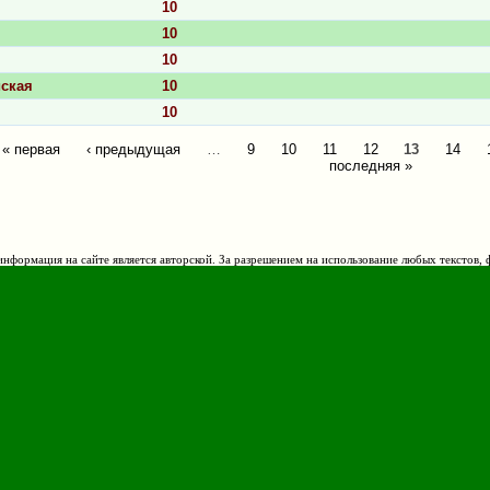
10
10
.
10
ская
10
10
« первая
‹ предыдущая
…
9
10
11
12
13
14
ицы
последняя »
нформация на сайте является авторской. За разрешением на использование любых текстов, 