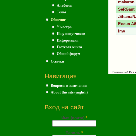
makaron
Альбомы
SeRGant
Темы
.ShamaN
Общение
Елена Ай
У костра
lmv
Ищу попутчиков
Информация
Стран
Гостевая книга
Общий форум
Ссылки
Внимание! Вся и
Навигация
Вопросы и замечания
About this site (english)
Вход на сайт
Имя (почта)
*
Пароль
*