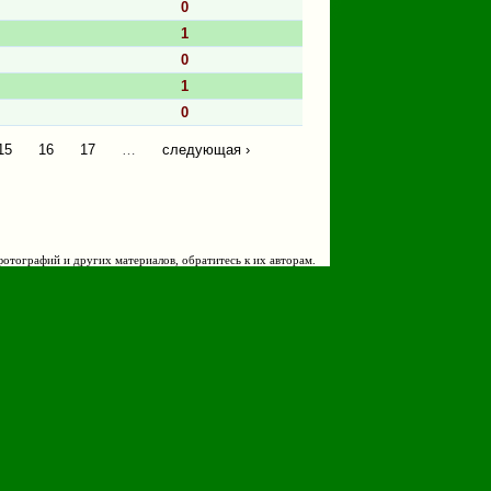
0
1
0
1
0
15
16
17
…
следующая ›
фотографий и других материалов, обратитесь к их авторам.