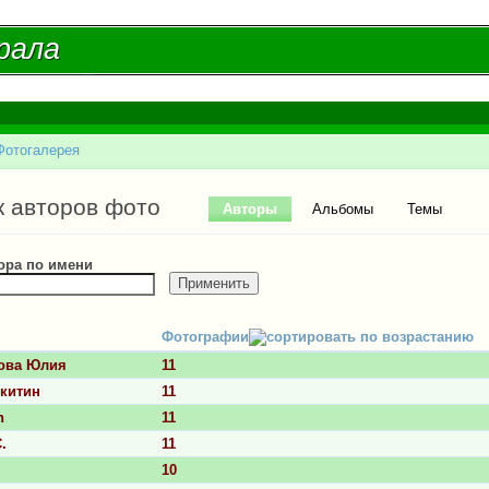
Перейти к
основному
рала
рала
содержанию
Фотогалерея
есь
ые вкладки
к авторов фото
Авторы
(активная вкладка)
Альбомы
Темы
ора по имени
Фотографии
ова Юлия
11
китин
11
n
11
.
11
10