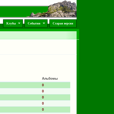
Клубы
События
Старая версия
Альбомы
0
0
0
0
0