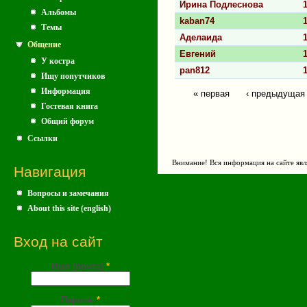
Ирина Подлеснова
Альбомы
kaban74
Темы
Аделаида
Общение
Евгений
У костра
pan812
Ищу попутчиков
Информация
« первая
‹ предыдущая
Страницы
Гостевая книга
Общий форум
Ссылки
Внимание! Вся информация на сайте явл
Навигация
Вопросы и замечания
About this site (english)
Вход на сайт
Имя (почта)
*
Пароль
*