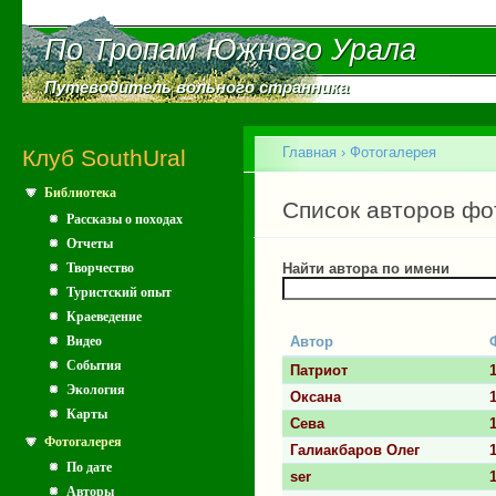
Пе
ос
По Тропам Южного Урала
По Тропам Южного Урала
со
Путеводитель вольного странника
Путеводитель вольного странника
Главное меню
Главная
›
Фотогалерея
Клуб SouthUral
Библиотека
Вы здесь
Главные вкладки
Список авторов фо
Рассказы о походах
Отчеты
Творчество
Найти автора по имени
Туристский опыт
Краеведение
Видео
Автор
События
Патриот
Экология
Оксана
Карты
Сева
Фотогалерея
Галиакбаров Олег
По дате
ser
Авторы