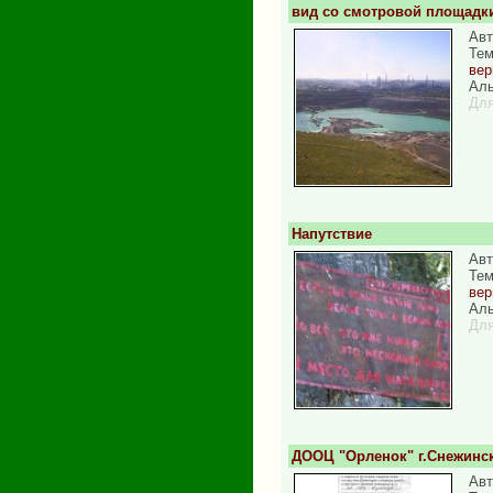
вид со смотровой площадки
Авт
Те
вер
Аль
Для
Напутствие
Авт
Те
вер
Аль
Для
ДООЦ "Орленок" г.Снежинск
Авт