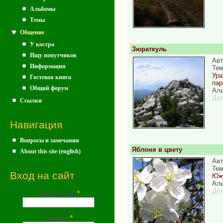
Альбомы
Темы
Общение
У костра
Зюраткуль
Ищу попутчиков
Авт
Информация
Те
Ура
Гостевая книга
пар
Общий форум
Аль
Для
Ссылки
Навигация
Вопросы и замечания
Яблоня в цвету
About this site (english)
Авт
Те
Вход на сайт
Южн
Аль
Для
Имя (почта)
*
Пароль
*