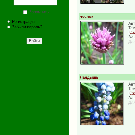
Запомнить
чеснок
Регистрация
Авт
Забыли пароль?
Те
Южн
Аль
Для
Ландышь
Авт
Те
Южн
Аль
Для