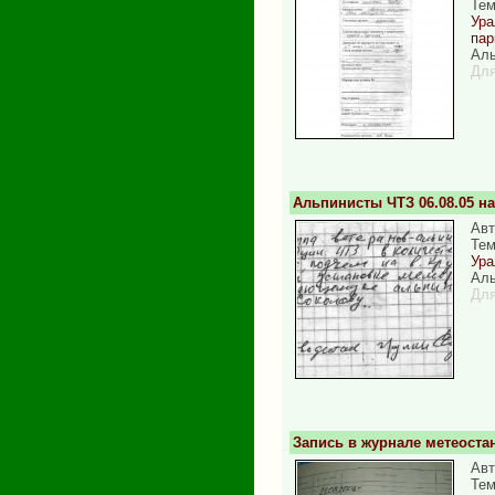
Те
Ура
пар
Аль
Для
Альпинисты ЧТЗ 06.08.05 на 
Авт
Те
Ура
Аль
Для
Запись в журнале метеостан
Авт
Те