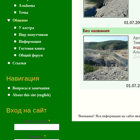
Альбомы
Темы
Общение
01.07.2
У костра
Без названия
Ищу попутчиков
Авт
Информация
Те
во
Гостевая книга
Аль
Общий форум
Для
Ссылки
Навигация
01.07.
Вопросы и замечания
About this site (english)
Вход на сайт
Внимание! Вся информация на сайте явл
Имя (почта)
*
Пароль
*