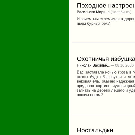
Походное настрое
Васильева Марина
(Челябинск) —
И зачем мы стремимся в дорогу
пьем бурных рек?
Охотничья избушк
Николай Василье...
— 08.10.2006
Вас заставала ночью гроза в г
скалы будто бы рвутся и летя
вековая ель, обычно надежная 
придавая картине чудовищный
загнать на дерево лешего и уд
вашим ногам?
Ностальджи