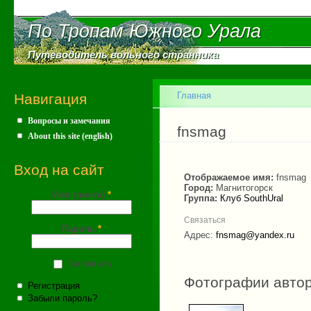
Пе
ос
По Тропам Южного Урала
По Тропам Южного Урала
со
Путеводитель вольного странника
Путеводитель вольного странника
Главное меню
Главная
Навигация
Вопросы и замечания
Вы здесь
fnsmag
About this site (english)
Вход на сайт
Отображаемое имя:
fnsmag
Город:
Магнитогорск
Имя (почта)
*
Группа:
Клуб SouthUral
Связаться
Пароль
*
Адрес:
fnsmag@yandex.ru
Запомнить
Фотографии авто
Регистрация
Забыли пароль?