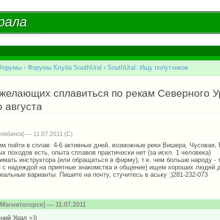
Перейти к
основному
рала
рала
содержанию
Форумы
›
Форумы Клуба SouthUral
›
SouthUral: Ищу попутчиков
есь
желающих сплавиться по рекам Северного Ур
 августа
лябинск) — 11.07.2011
м пойти в сплав: 4-6 активных дней, возможные реки Вишера, Чусовая, 
х походов есть, опыта сплавов практически нет (за искл. 1 человека)
мать инструктора (или обращаться в фирму), т.е. чем больше народу -
и с надеждой на приятные знакомства и общение) ищем хороших людей д
еальные варианты. Пишите на почту, стучитесь в аську ;)281-232-073
Магнитогорск) — 11.07.2011
ний Урал =))