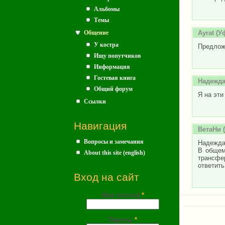
Альбомы
Темы
Ayrat
(Уф
Общение
У костра
Предложе
Ищу попутчиков
Информация
Гостевая книга
Надежд
Общий форум
Я на эти
Ссылки
Навигация
ВетаНи
(
Вопросы и замечания
Надежда,
В общем
About this site (english)
трансфе
ответить
Вход на сайт
Имя (почта)
*
Пароль
*