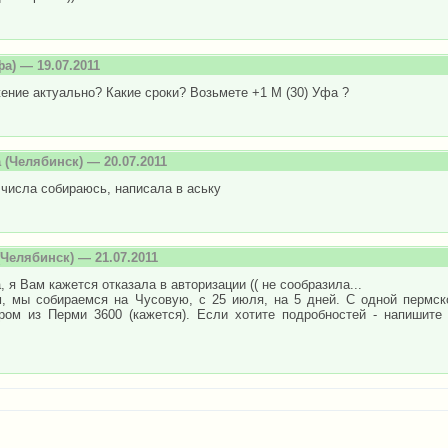
а) — 19.07.2011
ние актуально? Какие сроки? Возьмете +1 М (30) Уфа ?
а
(Челябинск) — 20.07.2011
 числа собираюсь, написала в аську
Челябинск) — 21.07.2011
 я Вам кажется отказала в авторизации (( не сообразила...
, мы собираемся на Чусовую, с 25 июля, на 5 дней. С одной пермск
ром из Перми 3600 (кажется). Если хотите подробностей - напишите 